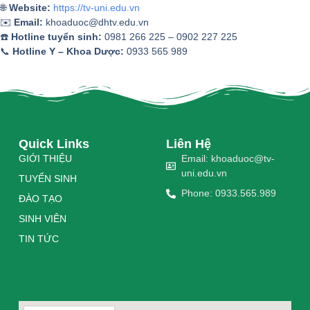
🌐
Website:
https://tv-uni.edu.vn
✉️
Email:
khoaduoc@dhtv.edu.vn
☎️
Hotline tuyển sinh:
0981 266 225 – 0902 227 225
📞
Hotline Y – Khoa Dược:
0933 565 989
Quick Links
Liên Hệ
GIỚI THIỆU
Email: khoaduoc@tv-
uni.edu.vn
TUYỂN SINH
Phone: 0933.565.989
ĐÀO TẠO
SINH VIÊN
TIN TỨC