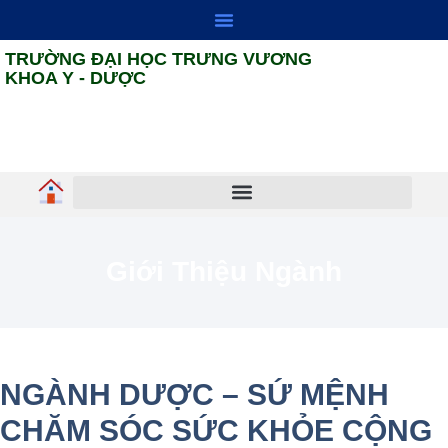
TRƯỜNG ĐẠI HỌC TRƯNG VƯƠNG
KHOA Y - DƯỢC
HỢP TÁC ĐỐI NGOẠI
ĐẢM BẢO CHẤT LƯỢNG
Giới Thiệu Ngành
NGÀNH DƯỢC – SỨ MỆNH
CHĂM SÓC SỨC KHỎE CỘNG