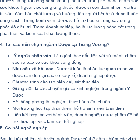
Dược sĩ là người đồng hành không thể thiếu trong hệ thống chăm sóc
sức khỏe. Ngoài việc cung ứng thuốc, dược sĩ còn đảm nhiệm vai trò
tư vấn, đảm bảo chất lượng và hướng dẫn người bệnh sử dụng thuốc
đúng cách. Trong bệnh viện, dược sĩ hỗ trợ bác sĩ trong xây dựng
phác đồ điều trị. Trong doanh nghiệp, họ là lực lượng nòng cốt trong
phát triển và kiểm soát chất lượng thuốc.
4. Tại sao nên chọn ngành Dược tại Trưng Vương?
Ý nghĩa nhân văn
: Là ngành học gắn liền với sứ mệnh chăm
sóc và bảo vệ sức khỏe cộng đồng.
Nhu cầu xã hội cao
: Dược sĩ luôn là nhân lực quan trọng và
được săn đón tại các cơ sở y tế, doanh nghiệp dược.
Chương trình đào tạo hiện đại, sát thực tiễn
Giảng viên là các chuyên gia có kinh nghiệm trong ngành Y –
Dược
Hệ thống phòng thí nghiệm, thực hành đạt chuẩn
Môi trường học tập thân thiện, hỗ trợ sinh viên toàn diện
Liên kết hợp tác với bệnh viện, doanh nghiệp dược phẩm để hỗ
trợ thực tập, việc làm sau tốt nghiệp
5. Cơ hội nghề nghiệp
Sau khi tốt nghiệp, sinh viên ngành Dược có thể đảm nhiệm các vị trí