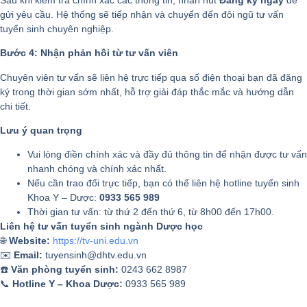
gửi yêu cầu. Hệ thống sẽ tiếp nhận và chuyển đến đội ngũ tư vấn
tuyển sinh chuyên nghiệp.
Bước 4: Nhận phản hồi từ tư vấn viên
Chuyên viên tư vấn sẽ liên hệ trực tiếp qua số điện thoại bạn đã đăng
ký trong thời gian sớm nhất, hỗ trợ giải đáp thắc mắc và hướng dẫn
chi tiết.
Lưu ý quan trọng
Vui lòng điền chính xác và đầy đủ thông tin để nhận được tư vấn
nhanh chóng và chính xác nhất.
Nếu cần trao đổi trực tiếp, bạn có thể liên hệ hotline tuyển sinh
Khoa Y – Dược:
0933 565 989
Thời gian tư vấn: từ thứ 2 đến thứ 6, từ 8h00 đến 17h00.
Liên hệ tư vấn tuyển sinh ngành Dược học
🌐
Website:
https://tv-uni.edu.vn
✉️
Email:
tuyensinh@dhtv.edu.vn
☎️
Văn phòng tuyển sinh:
0243 662 8987
📞
Hotline Y – Khoa Dược:
0933 565 989