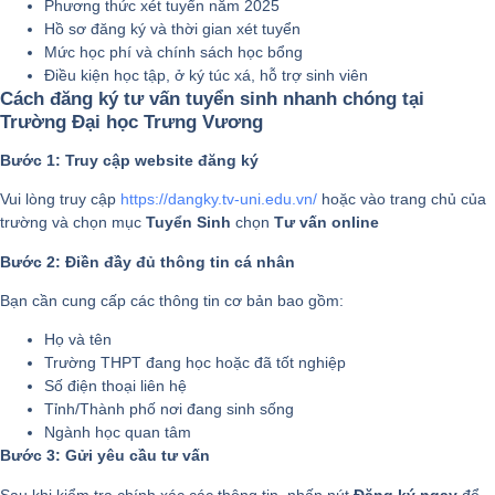
Phương thức xét tuyển năm 2025
Hồ sơ đăng ký và thời gian xét tuyển
Mức học phí và chính sách học bổng
Điều kiện học tập, ở ký túc xá, hỗ trợ sinh viên
Cách đăng ký tư vấn tuyển sinh nhanh chóng tại
Trường Đại học Trưng Vương
Bước 1: Truy cập website đăng ký
Vui lòng truy cập
https://dangky.tv-uni.edu.vn/
hoặc vào trang chủ của
trường và chọn mục
Tuyển Sinh
chọn
Tư vấn online
Bước 2: Điền đầy đủ thông tin cá nhân
Bạn cần cung cấp các thông tin cơ bản bao gồm:
Họ và tên
Trường THPT đang học hoặc đã tốt nghiệp
Số điện thoại liên hệ
Tỉnh/Thành phố nơi đang sinh sống
Ngành học quan tâm
Bước 3: Gửi yêu cầu tư vấn
Sau khi kiểm tra chính xác các thông tin, nhấn nút
Đăng ký ngay
để