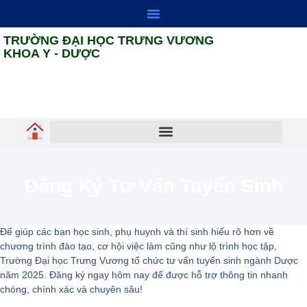
TRƯỜNG ĐẠI HỌC TRƯNG VƯƠNG
KHOA Y - DƯỢC
HỢP TÁC ĐỐI NGOẠI
ĐẢM BẢO CHẤT LƯỢNG
Đăng Ký Tư Vấn Tuyển Sinh
Để giúp các bạn học sinh, phụ huynh và thí sinh hiểu rõ hơn về
chương trình đào tạo, cơ hội việc làm cũng như lộ trình học tập,
Trường Đại học Trưng Vương tổ chức tư vấn tuyển sinh ngành Dược
năm 2025. Đăng ký ngay hôm nay để được hỗ trợ thông tin nhanh
chóng, chính xác và chuyên sâu!