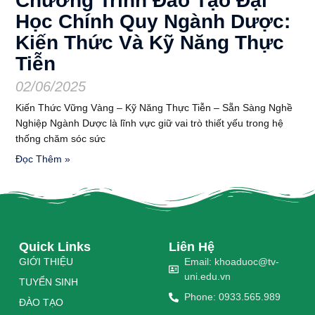
Chương Trình Đào Tạo Đại
Học Chính Quy Ngành Dược:
Kiến Thức Và Kỹ Năng Thực
Tiễn
02/06/2025
Kiến Thức Vững Vàng – Kỹ Năng Thực Tiễn – Sẵn Sàng Nghề
Nghiệp Ngành Dược là lĩnh vực giữ vai trò thiết yếu trong hệ
thống chăm sóc sức
Đọc Thêm »
Quick Links
Liên Hệ
GIỚI THIỆU
Email: khoaduoc@tv-
uni.edu.vn
TUYỂN SINH
Phone: 0933.565.989
ĐÀO TẠO