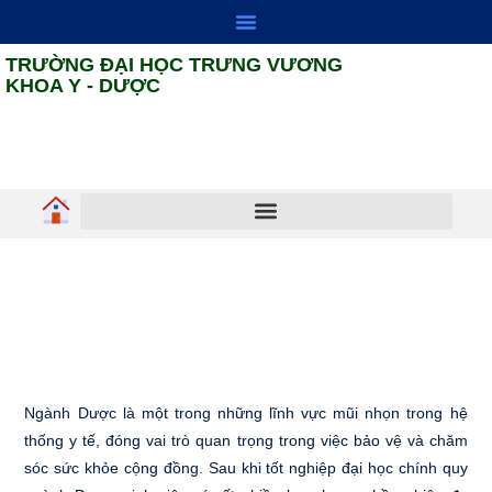
TRƯỜNG ĐẠI HỌC TRƯNG VƯƠNG
KHOA Y - DƯỢC
HỢP TÁC ĐỐI NGOẠI
ĐẢM BẢO CHẤT LƯỢNG
Cơ Hội Nghề Nghiệp Sau Khi Tốt
Nghiệp Đại Học Chính Quy
Ngành Dược
2 Tháng 6, 2025
Ngành Dược là một trong những lĩnh vực mũi nhọn trong hệ
thống y tế, đóng vai trò quan trọng trong việc bảo vệ và chăm
sóc sức khỏe cộng đồng. Sau khi tốt nghiệp đại học chính quy